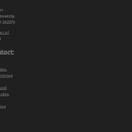
er
anwezig.
11 262279
nt.nl
6
tact:
eden
evering
heid
arden
ing