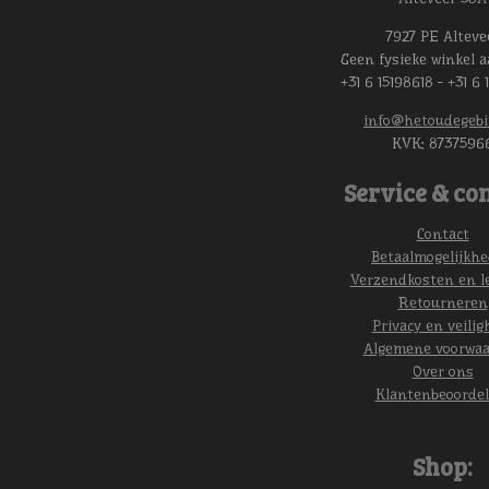
7927 PE Alteve
Geen fysieke winkel a
+31 6 15198618 - +31 6 
info@hetoudegebi
KVK:
8737596
Service & con
Contact
Betaalmogelijkh
Verzendkosten en l
Retourneren
Privacy en veilig
Algemene voorwa
Over ons
Klantenbeoordel
Shop: