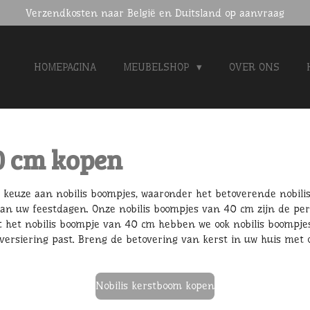
Verzendkosten naar België en Duitsland op aanvraag
HOMEPAGINA
MEUBELSHOP
OVER ONS
0 cm kopen
e keuze aan nobilis boompjes, waaronder het betoverende nobili
n uw feestdagen. Onze nobilis boompjes van 40 cm zijn de perf
st het nobilis boompje van 40 cm hebben we ook nobilis boompje
tversiering past. Breng de betovering van kerst in uw huis met 
Nobilis kerstboom kopen