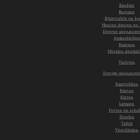
Bankjes
Bureaus
Bijzettafels en kr
Houten deuren en 
Diverse woonacces
Amberblokjes
Kaarsen
Metalen decobal
Vachten
Overige woonacces
Kapstokken
Kasten
Kisten
Lampen
Potten en scha
Stoelen
Tafels
Vloerkleden