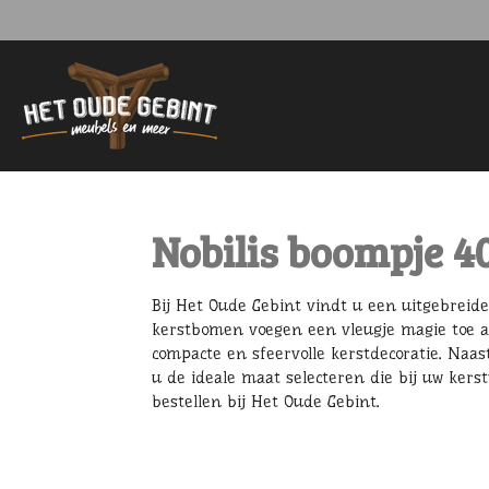
Ga
direct
naar
de
hoofdinhoud
Nobilis boompje 4
Bij Het Oude Gebint vindt u een uitgebreid
kerstbomen voegen een vleugje magie toe aa
compacte en sfeervolle kerstdecoratie. Naa
u de ideale maat selecteren die bij uw kers
bestellen bij Het Oude Gebint.