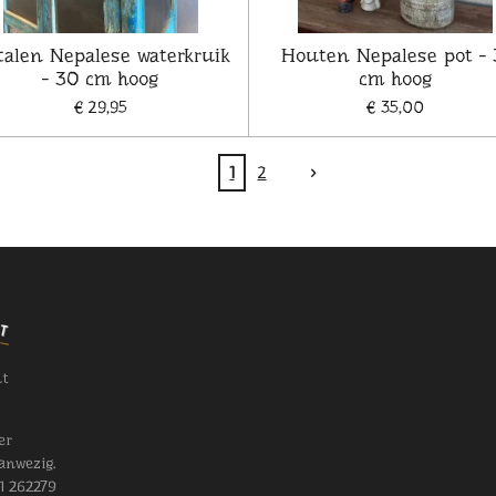
alen Nepalese waterkruik
Houten Nepalese pot - 
- 30 cm hoog
cm hoog
€ 29,95
€ 35,00
1
2
nt
er
anwezig.
11 262279