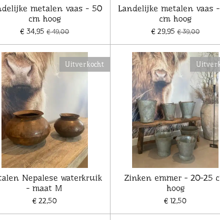
delijke metalen vaas - 50
Landelijke metalen vaas 
cm hoog
cm hoog
€ 34,95
€ 29,95
€ 49,00
€ 39,00
Uitverkocht
Uitver
alen Nepalese waterkruik
Zinken emmer - 20-25 
- maat M
hoog
€ 22,50
€ 12,50