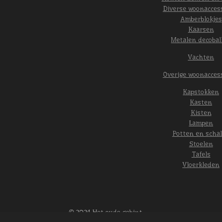
Diverse woonacces
Amberblokjes
Kaarsen
Metalen decobal
Vachten
Overige woonacces
Kapstokken
Kasten
Kisten
Lampen
Potten en scha
Stoelen
Tafels
Vloerkleden
© 2024 Het oude gebint