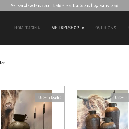
Verzendkosten naar België en Duitsland op aanvraag
HOMEPAGINA
MEUBELSHOP
OVER ONS
len
Uitverkocht
Uitver