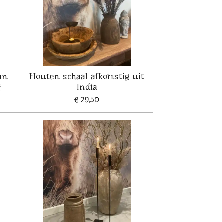
an
Houten schaal afkomstig uit
g
India
€ 29,50