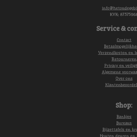
info@hetoudegebi
KVK:
8737596
Service & con
Contact
Betaalmogelijkh
Verzendkosten en l
Retourneren
Privacy en veilig
Algemene voorwa
Over ons
Klantenbeoordel
Shop:
Bankjes
Bureaus
Bijzettafels en kr
Houten deuren en 