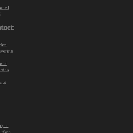
nt.nl
6
tact:
eden
evering
heid
arden
ing
ukjes
luiken