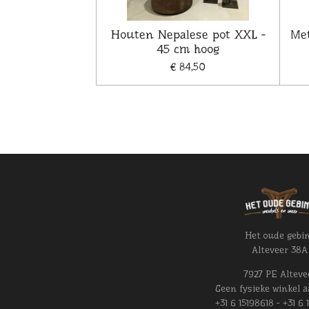
Houten Nepalese pot XXL -
Met
45 cm hoog
€ 84,50
Het oude gebi
Alteveer 38A
7927 PE Alteve
Geen fysieke winkel a
+31 6 15198618 - +31 6 