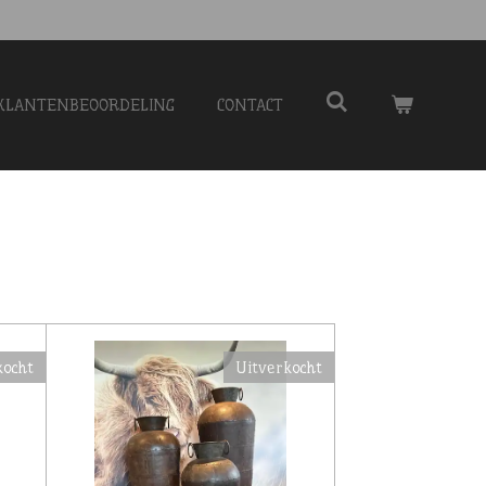
KLANTENBEOORDELING
CONTACT
kocht
Uitverkocht