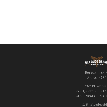
Het oude gebi
Alteveer 38A
7927 PE Alteve
Geen fysieke winkel a
+31 6 15198618 - +31 6 
info@hetoudegebi