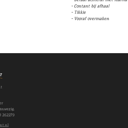
- Contant bij afhaal
- Tikkie
- Vooraf overmaken
nt
er
anwezig.
11 262279
nt.nl