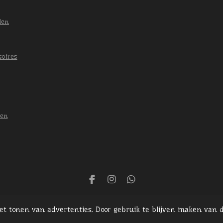
len
soires
len
F
I
W
a
n
h
c
s
a
het tonen van advertenties. Door gebruik te blijven maken van d
e
t
t
b
a
s