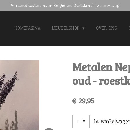
Verzendkosten naar België en Duitsland op aanvraag
HOMEPAGINA
MEUBELSHOP
OVER ONS
Metalen Ne
oud - roest
€ 29,95
In winkelwage