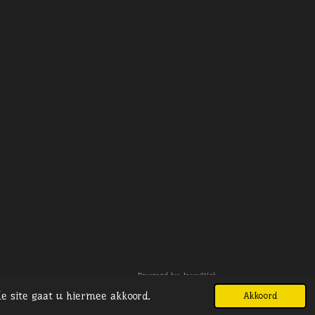
Powered by
JouwWeb
e site gaat u hiermee akkoord.
Akkoord