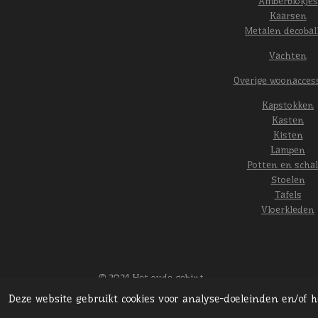
Amberblokjes
Kaarsen
Metalen decobal
Vachten
Overige woonacces
Kapstokken
Kasten
Kisten
Lampen
Potten en scha
Stoelen
Tafels
Vloerkleden
© 2024 Het oude gebint
Deze website gebruikt cookies voor analyse-doeleinden en/of 