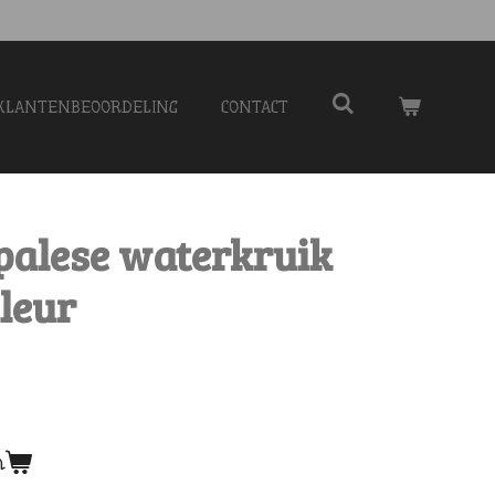
KLANTENBEOORDELING
CONTACT
palese waterkruik
kleur
n