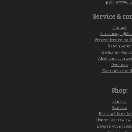
KVK:
8737596
Service & con
Contact
Betaalmogelijkh
Verzendkosten en l
Retourneren
Privacy en veilig
Algemene voorwa
Over ons
Klantenbeoordel
Shop:
Bankjes
Bureaus
Bijzettafels en kr
Houten deuren en 
Diverse woonacces