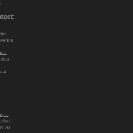
6
tact:
eden
evering
heid
arden
ing
ukjes
luiken
soires