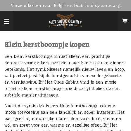
Verzendkosten naar België en Duitsland op aanvraag
Ga
direct
naar
de
hoofdinhoud
Klein kerstboompje kopen
Een klein kerstboompje is niet alleen een prachtige
decoratie voor de kerstperiode, maar heeft ook een diepere
betekenis. Het symboliseert namelijk nieuw leven en hoop,
wat perfect past bij de kerstgedachte van wedergeboorte
en vernieuwing. Bij Het Oude Gebint vind je een mooie
collectie kleine kerstboompjes die deze symboliek op een
subtiele manier uitdragen.
Naast de symboliek is een klein kerstboompje ook een
mooie toevoeging aan een landelijk en sober interieur. Het
past goed bij natuurlijke materialen, zoals hout, steen en
wol, en zorgt voor een warme en gezellige sfeer. Bij Het