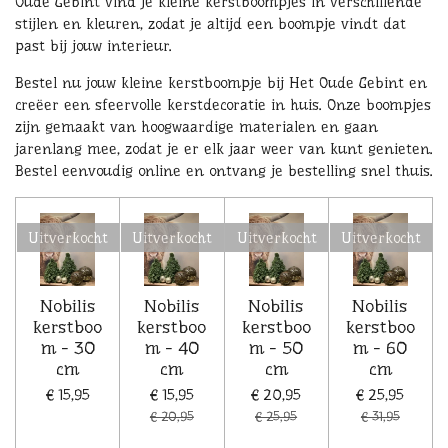
Oude Gebint vind je kleine kerstboompjes in verschillende
stijlen en kleuren, zodat je altijd een boompje vindt dat
past bij jouw interieur.
Bestel nu jouw kleine kerstboompje bij Het Oude Gebint en
creëer een sfeervolle kerstdecoratie in huis. Onze boompjes
zijn gemaakt van hoogwaardige materialen en gaan
jarenlang mee, zodat je er elk jaar weer van kunt genieten.
Bestel eenvoudig online en ontvang je bestelling snel thuis.
Uitverkocht
Uitverkocht
Uitverkocht
Uitverkocht
Nobilis
Nobilis
Nobilis
Nobilis
kerstboo
kerstboo
kerstboo
kerstboo
m - 30
m - 40
m - 50
m - 60
cm
cm
cm
cm
€ 15,95
€ 15,95
€ 20,95
€ 25,95
€ 20,95
€ 25,95
€ 31,95