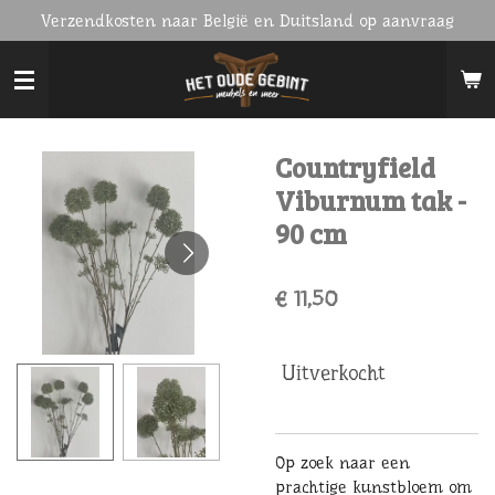
Verzendkosten naar België en Duitsland op aanvraag
Ga
direct
naar
de
hoofdinhoud
Countryfield
Viburnum tak -
90 cm
€ 11,50
Uitverkocht
Op zoek naar een
prachtige kunstbloem om