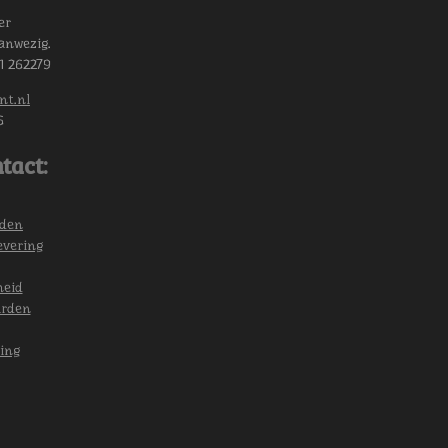
er
anwezig.
11 262279
nt.nl
6
tact:
eden
evering
heid
arden
ing