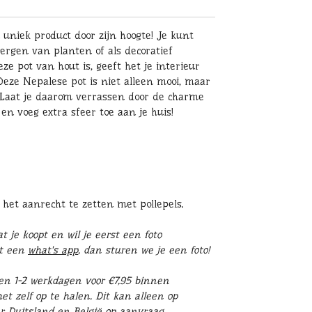
 uniek product door zijn hoogte! Je kunt
rgen van planten of als decoratief
ze pot van hout is, geeft het je interieur
 Deze Nepalese pot is niet alleen mooi, maar
 Laat je daarom verrassen door de charme
en voeg extra sfeer toe aan je huis!
 het aanrecht te zetten met pollepels.
 je koopt en wil je eerst een foto
st een
what's app
, dan sturen we je een foto!
en 1-2 werkdagen voor €7,95 binnen
t zelf op te halen. Dit kan alleen op
r Duitsland en België op aanvraag.