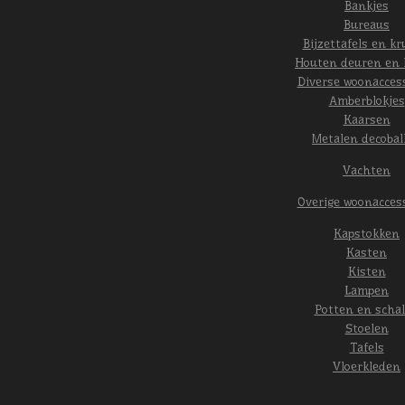
Bankjes
Bureaus
Bijzettafels en kr
Houten deuren en 
Diverse woonacces
Amberblokjes
Kaarsen
Metalen decobal
Vachten
Overige woonacces
Kapstokken
Kasten
Kisten
Lampen
Potten en scha
Stoelen
Tafels
Vloerkleden