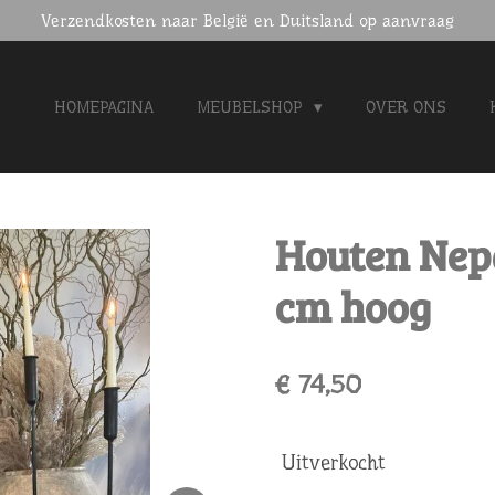
Verzendkosten naar België en Duitsland op aanvraag
HOMEPAGINA
MEUBELSHOP
OVER ONS
Houten Nepa
cm hoog
€ 74,50
Uitverkocht