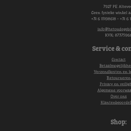
7927 PE Alteve
Geen fysieke winkel a
+31 6 15198618 - +31 6 
info@hetoudegebi
KVK:
8737596
Service & con
Contact
Betaalmogelijkh
Verzendkosten en l
Retourneren
Privacy en veilig
Algemene voorwa
Over ons
Klantenbeoordel
Shop: