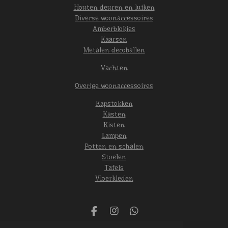
Houten deuren en luiken
Diverse woonaccessoires
Amberblokjes
Kaarsen
Metalen decoballen
Vachten
Overige woonaccessoires
Kapstokken
Kasten
Kisten
Lampen
Potten en schalen
Stoelen
Tafels
Vloerkleden
F
I
W
a
n
h
© 2024 Het oude gebint