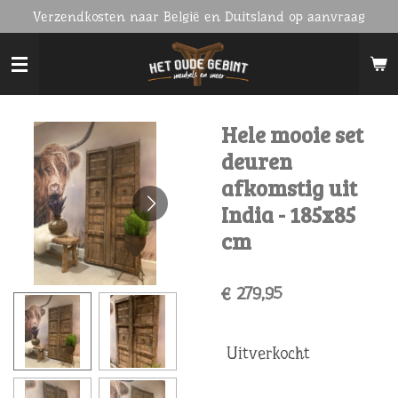
Verzendkosten naar België en Duitsland op aanvraag
Ga
direct
naar
de
hoofdinhoud
Hele mooie set
deuren
afkomstig uit
India - 185x85
cm
€ 279,95
Uitverkocht