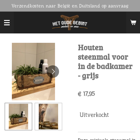
Verzendkosten naar België en Duitsland op aanvraag
Ga
direct
naar
de
hoofdinhoud
Houten
steenmal voor
in de badkamer
- grijs
€ 17,95
Uitverkocht