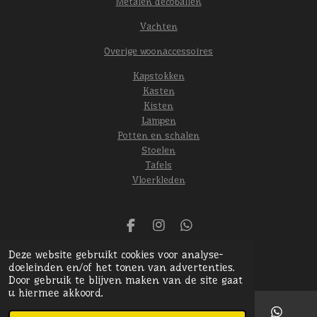
Metalen decoballen
Vachten
Overige woonaccessoires
Kapstokken
Kasten
Kisten
Lampen
Potten en schalen
Stoelen
Tafels
Vloerkleden
F
I
W
a
n
h
© 2024 Het oude gebint
Deze website gebruikt cookies voor analyse-
c
s
a
Powered by
JouwWeb
doeleinden en/of het tonen van advertenties.
e
t
t
Door gebruik te blijven maken van de site gaat
b
a
s
u hiermee akkoord.
o
g
A
o
r
p