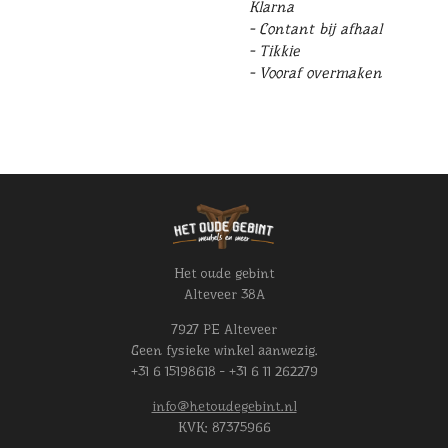
Klarna
- Contant bij afhaal
- Tikkie
- Vooraf overmaken
Het oude gebint
Alteveer 38A
7927 PE Alteveer
Geen fysieke winkel aanwezig.
+31 6 15198618 - +31 6 11 262279
info@hetoudegebint.nl
KVK:
87375966