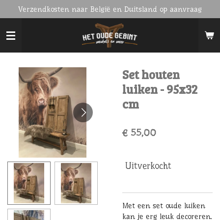
Verzendkosten naar België en Duitsland op aanvraag
Ga
direct
naar
de
hoofdinhoud
Set houten
luiken - 95x32
cm
€ 55,00
Uitverkocht
Met een set oude luiken
kan je erg leuk decoreren.