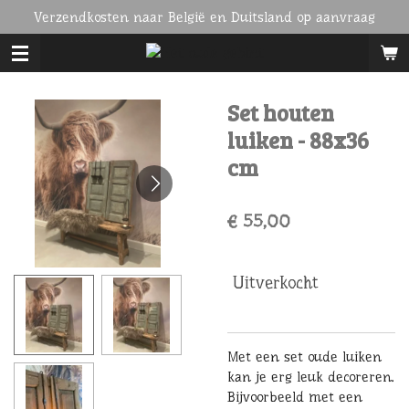
Verzendkosten naar België en Duitsland op aanvraag
Ga
direct
naar
de
hoofdinhoud
Set houten
luiken - 88x36
cm
€ 55,00
Uitverkocht
Met een set oude luiken
kan je erg leuk decoreren.
Bijvoorbeeld met een