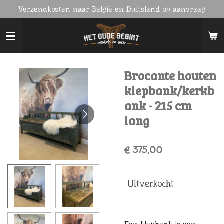
Verzendkosten naar België en Duitsland op aanvraag
Ga
direct
naar
de
hoofdinhoud
Brocante houten
klepbank/kerkb
ank - 215 cm
lang
€ 375,00
Uitverkocht