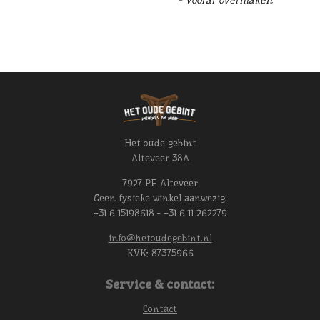
Het oude gebint
Alteveer 38A
7927 PE Alteveer
Geen fysieke winkel aanwezig.
+31 6 15198618 - +31 6 11 262279
info@hetoudegebint.nl
KVK:
87375966
Service & contact:
Contact