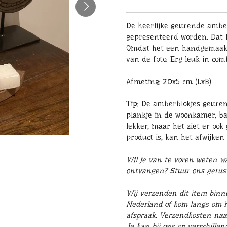
De heerlijke geurende
ambe
gepresenteerd worden. Dat 
Omdat het een handgemaakt p
van de foto. Erg leuk in com
Afmeting: 20x5 cm (LxB)
Tip: De amberblokjes geuren 
plankje in de woonkamer, ba
lekker, maar het ziet er ook
product is, kan het afwijken 
Wil je van te voren weten wat
ontvangen? Stuur ons geru
Wij verzenden dit item binn
Nederland of kom langs om he
afspraak. Verzendkosten naa
Je kan bij ons op verschille