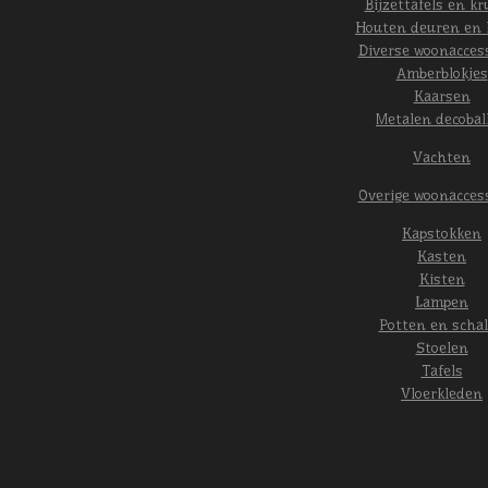
Bijzettafels en kr
Houten deuren en 
Diverse woonacces
Amberblokjes
Kaarsen
Metalen decobal
Vachten
Overige woonacces
Kapstokken
Kasten
Kisten
Lampen
Potten en scha
Stoelen
Tafels
Vloerkleden