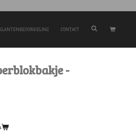
KLANTENBEOORDELING
CONTACT
erblokbakje -
n