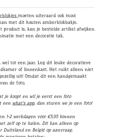
rblokjes
moeten uiteraard ook mooi
kan met dit houten amberblokbakje.
roduct is, kan je bestelde artikel afwijken
binatie met een decoratie tak.
wel tot een jaar. Leg dit leuke decoratieve
dkamer of linnenkast. Het ruikt alleen niet
 gezellig uit! Omdat dit een handgemaakt
van de foto.
 je koopt en wil je eerst een foto
st een
what's app
, dan sturen we je een foto!
en 1-2 werkdagen voor €3,95 binnen
t zelf op te halen. Dit kan alleen op
r Duitsland en België op aanvraag.
nde manieren betalen: