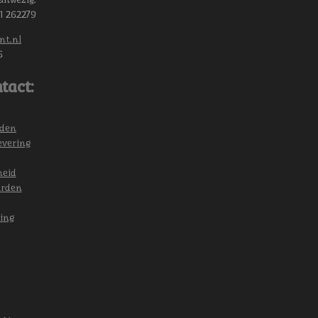
11 262279
nt.nl
6
tact:
eden
evering
heid
arden
ing