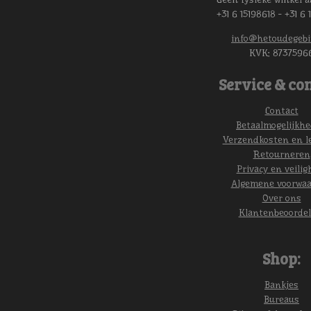
+31 6 15198618 - +31 6 
info@hetoudegebi
KVK:
8737596
Service & con
Contact
Betaalmogelijkh
Verzendkosten en l
Retourneren
Privacy en veilig
Algemene voorwa
Over ons
Klantenbeoordel
Shop:
Bankjes
Bureaus