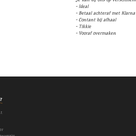
- Ideal
- Betaal achteraf met Klarna
- Contant bij afhaal
- Tikkie
- Vooraf overmaken
nt
er
anwezig.