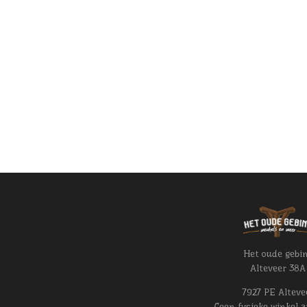
Het oude gebi
Alteveer 38A
7927 PE Alteve
Geen fysieke winkel a