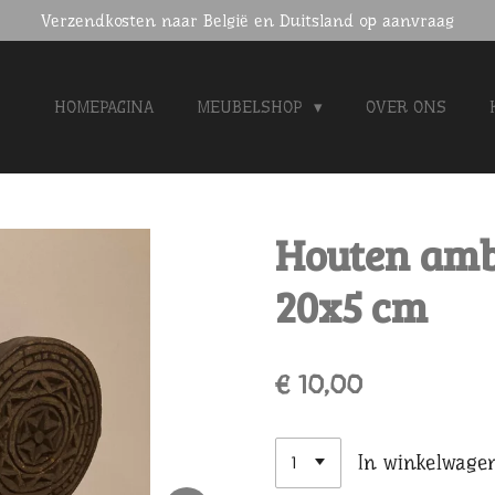
Verzendkosten naar België en Duitsland op aanvraag
HOMEPAGINA
MEUBELSHOP
OVER ONS
Houten amb
20x5 cm
€ 10,00
In winkelwage