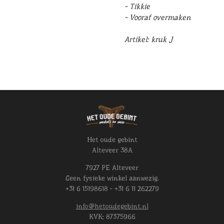
- Tikkie
- Vooraf overmaken
Artikel: kruk J
Het oude gebint
Alteveer 38A
7927 PE Alteveer
Geen fysieke winkel aanwezig.
+31 6 15198618 - +31 6 11 262279
info@hetoudegebint.nl
KVK:
87375966