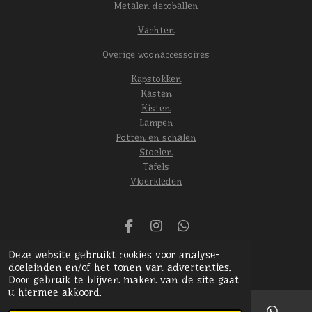
Metalen decoballen
Vachten
Overige woonaccessoires
Kapstokken
Kasten
Kisten
Lampen
Potten en schalen
Stoelen
Tafels
Vloerkleden
F
I
W
a
n
h
© 2024 Het oude gebint
Deze website gebruikt cookies voor analyse-
c
s
a
Powered by
JouwWeb
doeleinden en/of het tonen van advertenties.
e
t
t
Door gebruik te blijven maken van de site gaat
b
a
s
u hiermee akkoord.
o
g
A
o
r
p