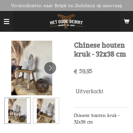
Verzendkosten naar België en Duitsland op aanvraag
Ga
direct
naar
de
hoofdinhoud
Chinese houten
kruk - 32x38 cm
€ 59,95
Uitverkocht
Chinese houten kruk -
32x38 cm