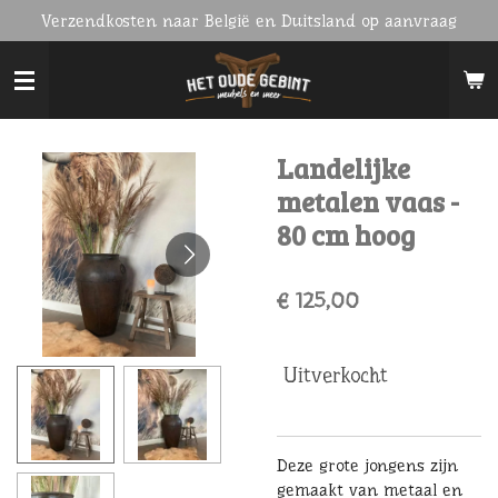
Verzendkosten naar België en Duitsland op aanvraag
Ga
direct
naar
de
hoofdinhoud
Landelijke
metalen vaas -
80 cm hoog
€ 125,00
Uitverkocht
Deze grote jongens zijn
gemaakt van metaal en