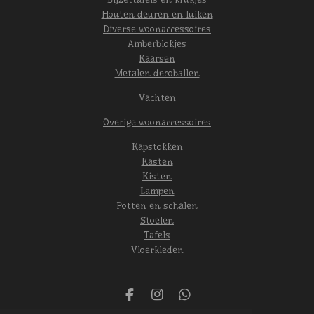
Houten deuren en luiken
Diverse woonaccessoires
Amberblokjes
Kaarsen
Metalen decoballen
Vachten
Overige woonaccessoires
Kapstokken
Kasten
Kisten
Lampen
Potten en schalen
Stoelen
Tafels
Vloerkleden
F
I
W
a
n
h