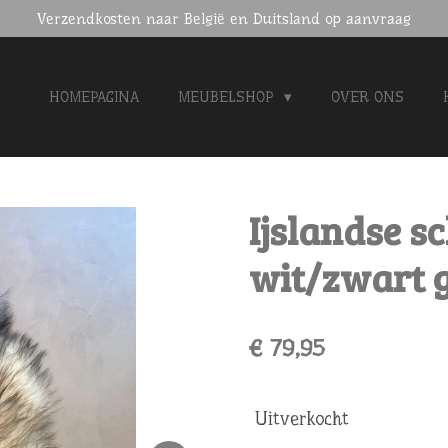
Verzendkosten naar België en Duitsland op aanvraag
HOMEPAGINA
MEUBELSHOP
OVER ONS
Ijslandse s
wit/zwart 
€ 79,95
Uitverkocht