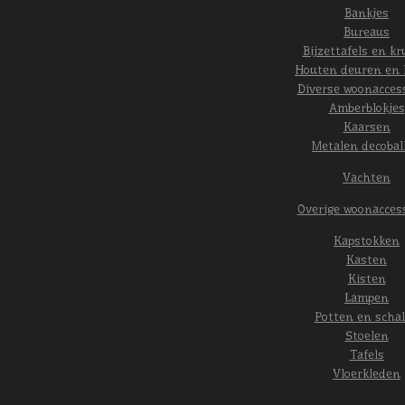
Bankjes
Bureaus
Bijzettafels en kr
Houten deuren en 
Diverse woonacces
Amberblokjes
Kaarsen
Metalen decobal
Vachten
Overige woonacces
Kapstokken
Kasten
Kisten
Lampen
Potten en scha
Stoelen
Tafels
Vloerkleden