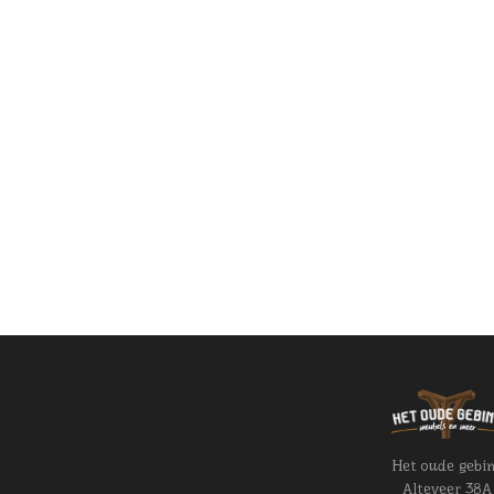
Het oude gebi
Alteveer 38A