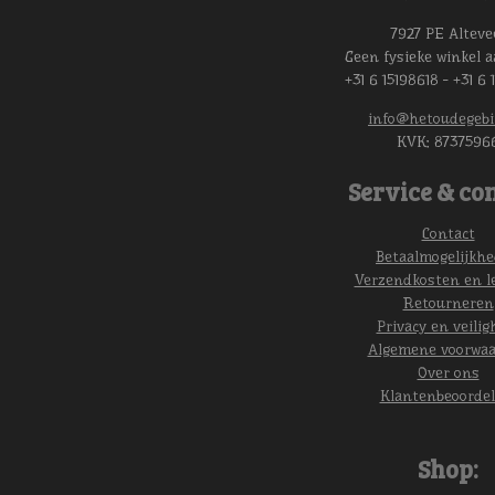
7927 PE Alteve
Geen fysieke winkel a
+31 6 15198618 - +31 6 
info@hetoudegebi
KVK:
8737596
Service & con
Contact
Betaalmogelijkh
Verzendkosten en l
Retourneren
Privacy en veilig
Algemene voorwa
Over ons
Klantenbeoordel
Shop: