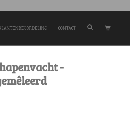
KLANTENBEOORDELING
CONTACT
chapenvacht -
gemêleerd