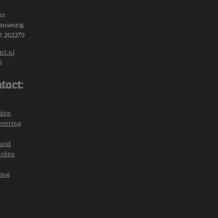
er
anwezig.
11 262279
nt.nl
6
tact:
eden
evering
heid
arden
ing