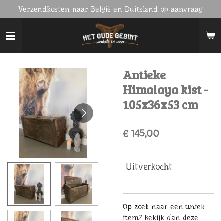
Verzendkosten naar België en Duitsland op aanvraag
Ga
direct
naar
de
hoofdinhoud
Antieke
Himalaya kist -
105x36x53 cm
€ 145,00
Uitverkocht
Op zoek naar een uniek
item? Bekijk dan deze