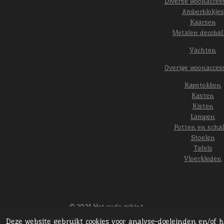
Diverse woonacces
Amberblokjes
Kaarsen
Metalen decobal
Vachten
Overige woonacces
Kapstokken
Kasten
Kisten
Lampen
Potten en scha
Stoelen
Tafels
Vloerkleden
© 2024 Het oude gebint
Deze website gebruikt cookies voor analyse-doeleinden en/of 