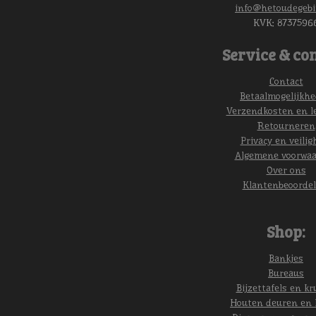
info@hetoudegebi
KVK:
8737596
Service & con
Contact
Betaalmogelijkh
Verzendkosten en l
Retourneren
Privacy en veilig
Algemene voorwa
Over ons
Klantenbeoordel
Shop:
Bankjes
Bureaus
Bijzettafels en kr
Houten deuren en 