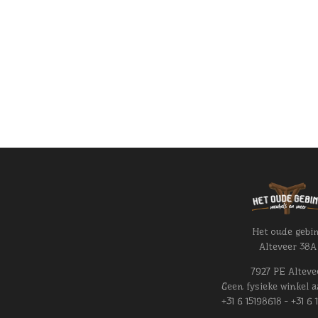
Het oude gebi
Alteveer 38A
7927 PE Alteve
Geen fysieke winkel a
+31 6 15198618 - +31 6 