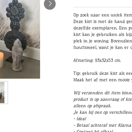
Op zoek naar een uniek item
Deze kist is met de hand g
dezelfde exemplaren. Een pra
kist kan je gebruiken als bij
plek in je woning. Bovendien
functioneel, want je kan er 
Afmeting: 93x32x53 cm
Tip: gebruik deze kist als ee
Maak het af met een mooie
Wij verzenden dit item binn
product is op aanvraag of ko
alleen op afspraak.
Je kan bij ons op verschille
- Ideal
- Betaal achteraf met Klarna
- Contant bij afhaal