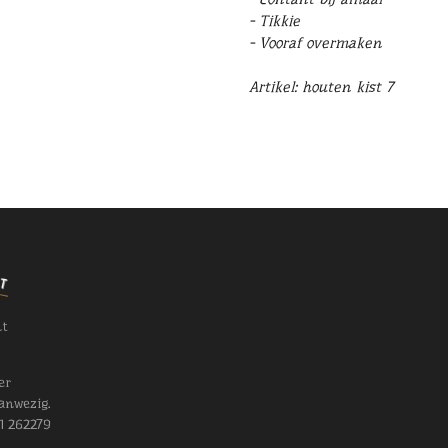
- Tikkie
- Vooraf overmaken
Artikel: houten kist 7
nt
er
anwezig.
11 262279