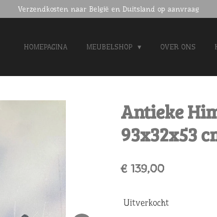
Verzendkosten naar België en Duitsland op aanvraag
HOMEPAGINA
MEUBELSHOP
OVER ONS
Antieke Him
93x32x53 c
€ 139,00
Uitverkocht