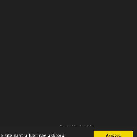
Powered by
JouwWeb
e site gaat u hiermee akkoord.
Akkoord