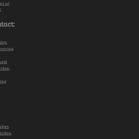
nt.nl
6
tact:
eden
evering
heid
arden
ing
ukjes
luiken