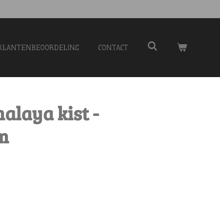
KLANTENBEOORDELING
CONTACT
alaya kist -
m