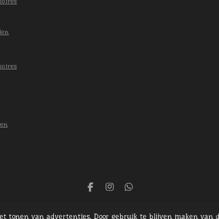
soires
len
soires
len
F
I
W
a
n
h
c
s
a
het tonen van advertenties. Door gebruik te blijven maken van d
e
t
t