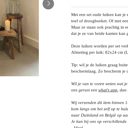
Met een set oude luiken kan je 
toef of droogboeket. Of met een
Maar ze staan ook prachtig in e
dat je ze van beide kanten kan g
Deze luiken worden per set ver
Afmeting per luik: 82x24 cm (
Tip: wil je de luiken graag bui
beschermlaag. Zo bescherm je d
Wil je van te voren weten wat je
ons gerust een
what's app
, dan 
Wij verzenden dit item binnen 
kom langs om het zelf op te hal
naar Duitsland en België op a
Je kan bij ons op verschillende
- Ideal