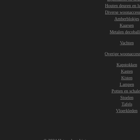
Houten deuren en l
Diverse woonaccess
Amberblokjes
Kaarsen
Metalen decoball
Vachten
Overige woonaccess
Kapstokken
Kasten
Kisten
Lampen
Potten en schal
Stoelen
Tafels
Vloerkleden