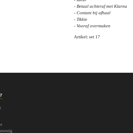
- Betaal achteraf met Klarna
- Contant bij afhaal
- Tikkie
- Vooraf overmaken
Artikel: set 17
t
er
anwezig.