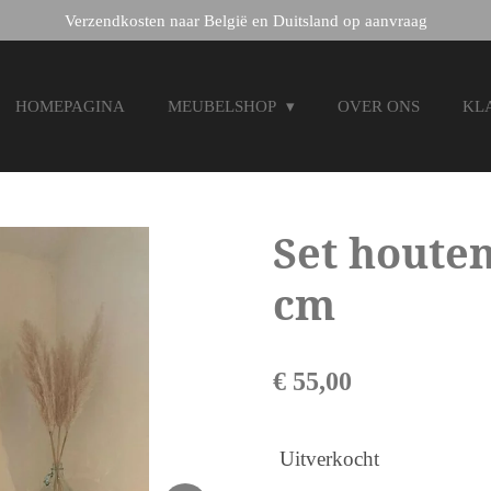
Verzendkosten naar België en Duitsland op aanvraag
HOMEPAGINA
MEUBELSHOP
OVER ONS
KL
Set houten
cm
€ 55,00
Uitverkocht