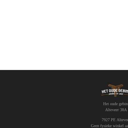
Het oude gebin
Alteveer 38A
7927 PE Alteve
Geen fysieke winkel a