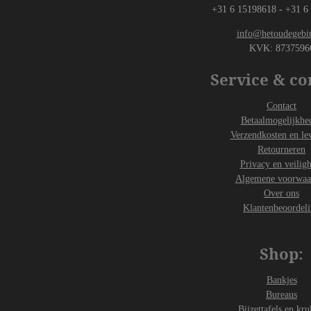
+31 6 15198618 - +31 6
info@hetoudegebin
KVK:
8737596
Service & co
Contact
Betaalmogelijkhe
Verzendkosten en le
Retourneren
Privacy en veilig
Algemene voorwaa
Over ons
Klantenbeoordel
Shop:
Bankjes
Bureaus
Bijzettafels en kru