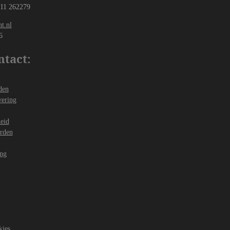
 11 262279
t.nl
6
ntact:
den
vering
heid
rden
ing
kjes