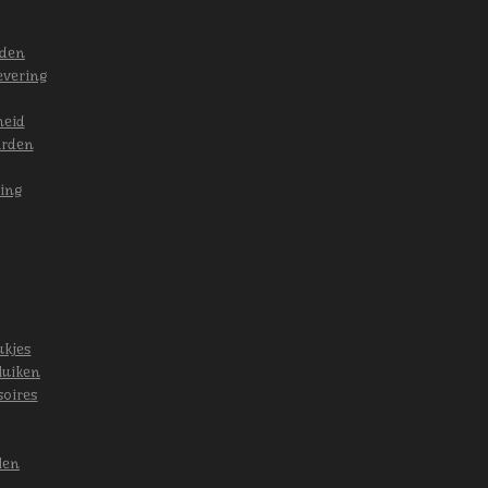
eden
evering
heid
arden
ing
ukjes
luiken
soires
len