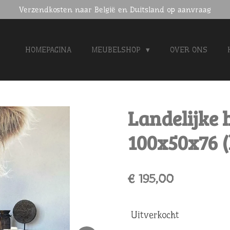
Verzendkosten naar België en Duitsland op aanvraag
HOMEPAGINA
MEUBELSHOP
OVER ONS
Landelijke 
100x50x76 (
€ 195,00
Uitverkocht