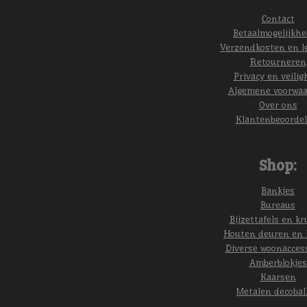
Contact
Betaalmogelijkh
Verzendkosten en l
Retourneren
Privacy en veilig
Algemene voorwa
Over ons
Klantenbeoordel
Shop:
Bankjes
Bureaus
Bijzettafels en kr
Houten deuren en 
Diverse woonacces
Amberblokjes
Kaarsen
Metalen decobal