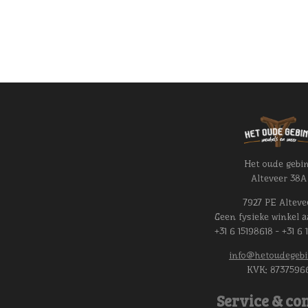
Het oude gebi
Alteveer 38A
7927 PE Alteve
Geen fysieke winkel a
+31 6 15198618 - +31 6 
info@hetoudegebi
KVK:
8737596
Service & con