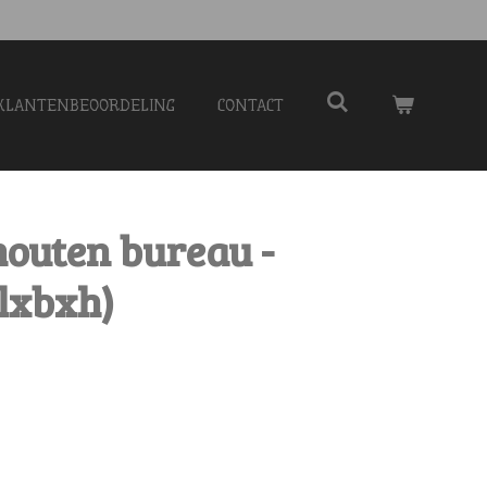
KLANTENBEOORDELING
CONTACT
houten bureau -
lxbxh)