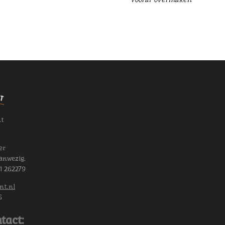
nt
er
anwezig.
11 262279
nt.nl
6
tact: