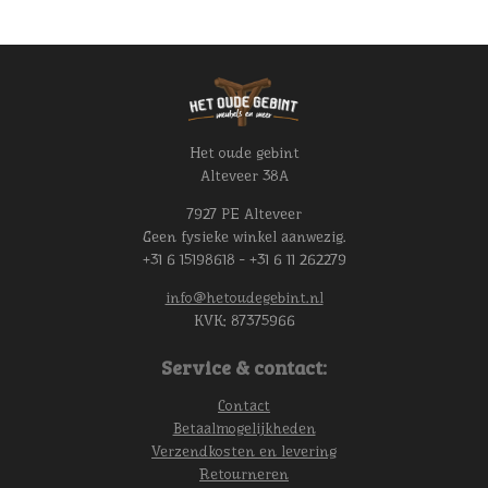
Het oude gebint
Alteveer 38A
7927 PE Alteveer
Geen fysieke winkel aanwezig.
+31 6 15198618 - +31 6 11 262279
info@hetoudegebint.nl
KVK:
87375966
Service & contact:
Contact
Betaalmogelijkheden
Verzendkosten en levering
Retourneren