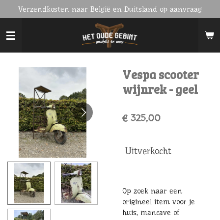
Verzendkosten naar België en Duitsland op aanvraag
Ga
direct
naar
de
hoofdinhoud
Vespa scooter
wijnrek - geel
€ 325,00
Uitverkocht
Op zoek naar een
origineel item voor je
huis, mancave of