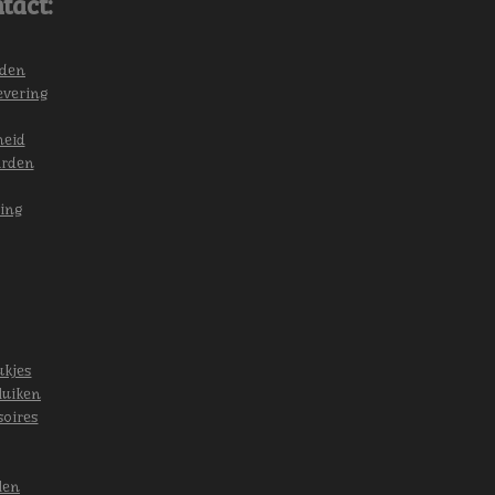
tact:
eden
evering
heid
arden
ing
ukjes
luiken
soires
len