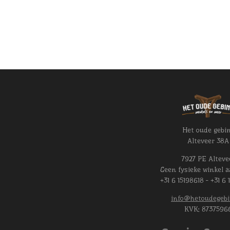
Het oude gebi
Alteveer 38A
7927 PE Alteve
Geen fysieke winkel a
+31 6 15198618 - +31 6 
info@hetoudegebi
KVK:
8737596