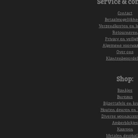
Service & con
Contact
Betaalmogelijkh
Verzendkosten en l
Retourneren
Privacy en veilig
Algemene voorwa
Over ons
Klantenbeoordel
Shop:
Bankjes
Bureaus
Bijzettafels en kr
Houten deuren en 
Diverse woonacces
Amberblokjes
Kaarsen
Metalen decobal