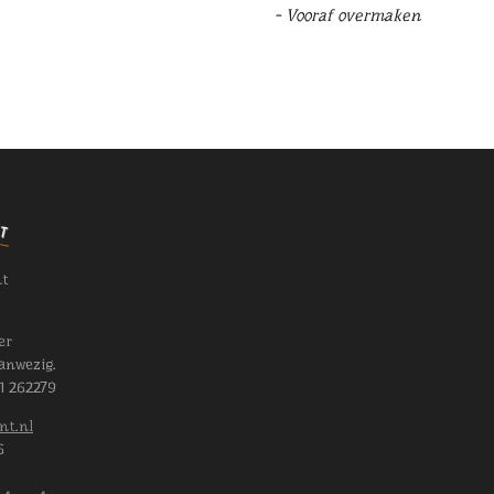
- Vooraf overmaken
nt
er
anwezig.
11 262279
nt.nl
6