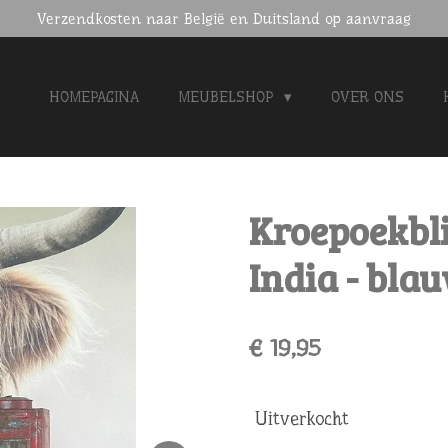
Verzendkosten naar België en Duitsland op aanvraag
HOMEPAGINA
MEUBELSHOP
OVER ONS
Kroepoekbli
India - bla
€ 19,95
Uitverkocht