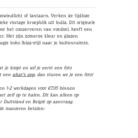
aswindlicht of lantaarn. Verken de tijdloze
ke vintage kroepblik uit India. Dit originele
voor het conserveren van voedsel, heeft een
er. Met zijn zomerse kleur en glazen
gje boho Ibiza-stijl naar je buitenruimte.
 je koopt en wil je eerst een foto
st een
what's app
, dan sturen we je een foto!
en 1-2 werkdagen voor €7,95 binnen
t zelf op te halen. Dit kan alleen op
r Duitsland en België op aanvraag.
nde manieren betalen: