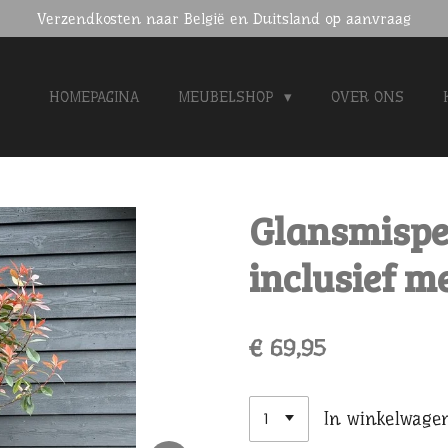
Verzendkosten naar België en Duitsland op aanvraag
HOMEPAGINA
MEUBELSHOP
OVER ONS
Glansmispe
inclusief m
€ 69,95
In winkelwage