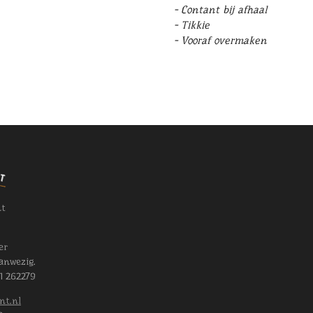
- Contant bij afhaal
- Tikkie
- Vooraf overmaken
nt
er
anwezig.
11 262279
nt.nl