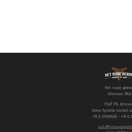
Het oude gebi
Alteveer 38A
7927 PE Alteve
Geen fysieke winkel a
+31 6 15198618 - +31 6 
info@hetoudegebi