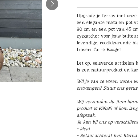
Upgrade je terras met onze 
een elegante metalen pot vo
90 cm en een pot van 45 cm 
eyecatcher voor jouw buiten
levendige, roodkleurende b
fraseri 'Carré Rouge'!
Let op, geleverde artikelen
is een natuurproduct en ka
Wil je van te voren weten wat
ontvangen? Stuur ons geru
Wij verzenden dit item binn
product is €39,95 of kom lang
afspraak.
Je kan bij ons op verschille
- Ideal
- Betaal achteraf met Klarna