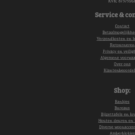
KVK:
8737596
Service & con
Contact
Betaalmogelijkh
Verzendkosten en l
Retourneren
Privacy en veilig
Algemene voorwa
Over ons
Klantenbeoordel
Shop:
Bankjes
Bureaus
Bijzettafels en kr
Houten deuren en 
Diverse woonacces
Amberblokjes