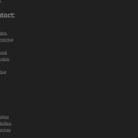
6
tact:
eden
evering
heid
arden
ing
ukjes
luiken
soires