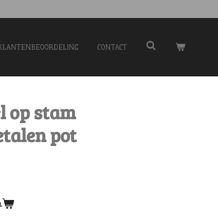
KLANTENBEOORDELING
CONTACT
l op stam
etalen pot
n