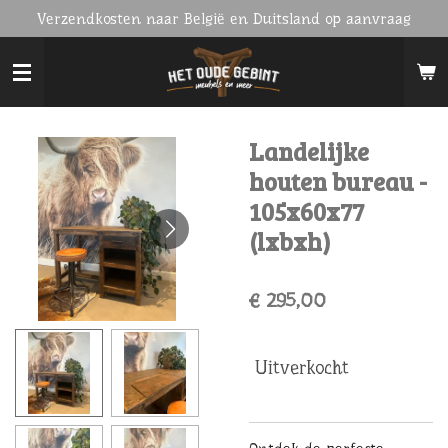
Verzendkosten naar België en Duitsland op aanvraag
Ga
direct
naar
de
hoofdinhoud
Landelijke
houten bureau -
105x60x77
(lxbxh)
€ 295,00
Uitverkocht