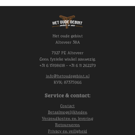
Het oude gebint
Alteveer 38A
7927 PE Alteveer
Geen fysieke winkel aanwezig.
+31 6 15198618 - +31 6 11 262279
info@hetoudegebint.nl
KVK:
87375966
Service & contact:
Contact
Betaalmogelijkheden
Verzendkosten en levering
Retourneren
Privacy en veiligheid