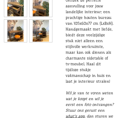
Ontdek de perfecte
aanvulling voor jouw
landelijke interieur: een
prachtige houten bureau
van 105x60x77 cm (LxBxH).
Handgemaakt met liefde,
biedt deze veelzijdige
stuk niet alleen een
stijlvolle werkruimte,
maar kan ook dienen als
charmante sidetable of
tv-meubel. Haal dit
tijdloze stukje
vakmanschap in huis en
laat je interieur stralen!
Wil je van te voren weten
wat je koopt en wil je
eerst een foto ontvangen?
Stuur ons gerust een
what's app
, dan sturen we