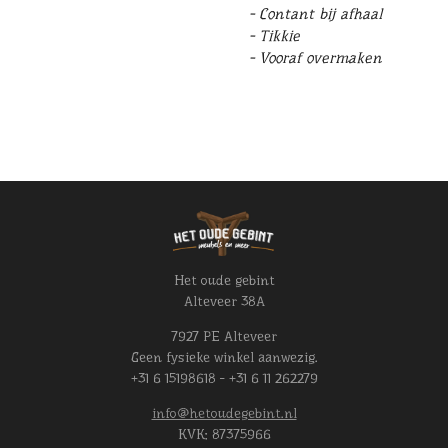
- Contant bij afhaal
- Tikkie
- Vooraf overmaken
Het oude gebint
Alteveer 38A
7927 PE Alteveer
Geen fysieke winkel aanwezig.
+31 6 15198618 - +31 6 11 262279
info@hetoudegebint.nl
KVK:
87375966