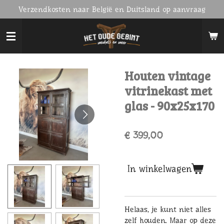
Verzendkosten naar België en Duitsland op aanvraag
Ga
direct
naar
de
hoofdinhoud
Houten vintage
vitrinekast met
glas - 90x25x170
€ 399,00
In winkelwagen
Helaas, je kunt niet alles
zelf houden. Maar op deze