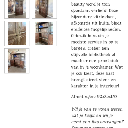
beauty word je toch
spontaan verliefd! Deze
bijzondere vitrinekast,
afkomstig uit India, biedt
eindeloze mogelijkheden.
Gebruik hem om je
mooiste servies in op te
bergen, creëer een
stijlvolle bibliotheek of
maak er een pronkstuk
van in je woonkamer. Wat
je ook kiest, deze kast
brengt direct sfeer en
karakter in je interieur!
Afmetingen: 90x25x170
Wil je van te voren weten
wat je koopt en wil je
eerst een foto ontvangen?
Stuur ons gerust een