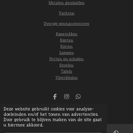
Metalen decoballen
Vachten
Overige woonaccessoires
Kapstokken
Kasten
Kisten
Lampen
Potten en schalen
Stoelen
Tafels
Vloerkleden
F
I
W
a
n
h
© 2024 Het oude gebint
Deze website gebruikt cookies voor analyse-
c
s
a
Powered by
JouwWeb
doeleinden en/of het tonen van advertenties.
e
t
t
Door gebruik te blijven maken van de site gaat
b
a
s
u hiermee akkoord.
o
g
A
o
r
p