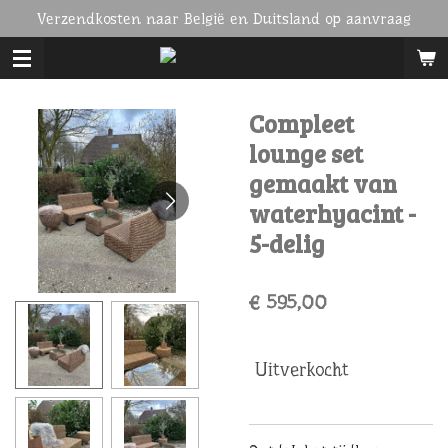
Verzendkosten naar België en Duitsland op aanvraag
Ga
direct
naar
de
hoofdinhoud
Compleet
lounge set
gemaakt van
waterhyacint -
5-delig
€ 595,00
Uitverkocht