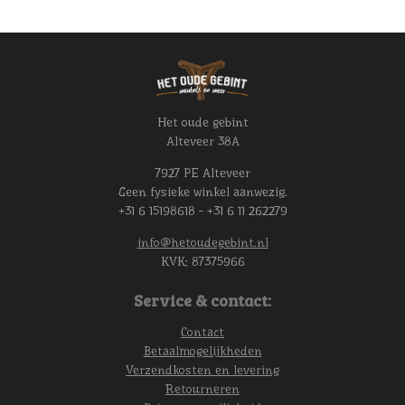
Het oude gebint
Alteveer 38A
7927 PE Alteveer
Geen fysieke winkel aanwezig.
+31 6 15198618 - +31 6 11 262279
info@hetoudegebint.nl
KVK:
87375966
Service & contact:
Contact
Betaalmogelijkheden
Verzendkosten en levering
Retourneren