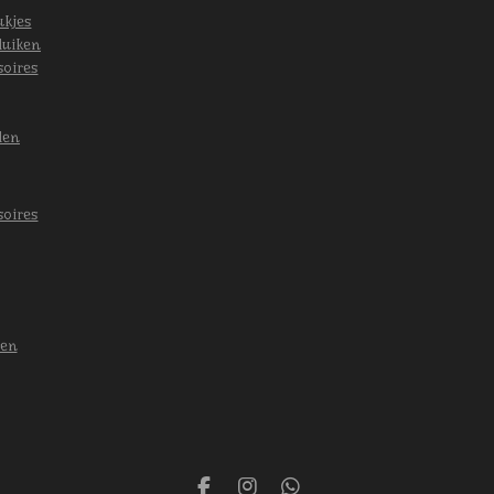
ukjes
luiken
soires
len
soires
len