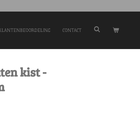
KLANTENBEOORDELING
CONTACT
en kist -
m