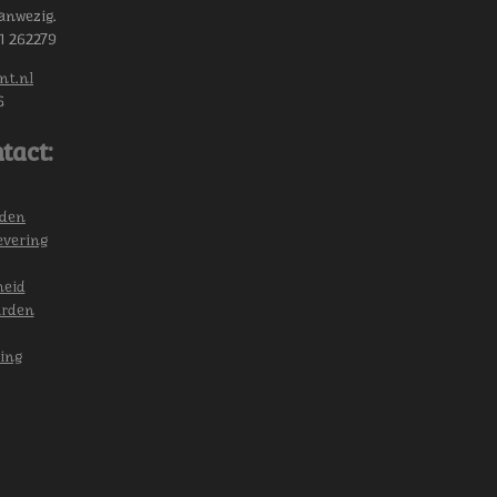
anwezig.
11 262279
nt.nl
6
tact:
eden
evering
heid
arden
ing