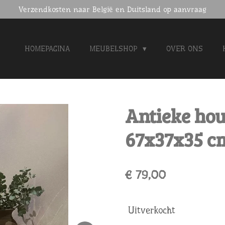
Verzendkosten naar België en Duitsland op aanvraag
HOMEPAGINA
MEUBELSHOP
OVER ONS
Antieke hout
67x37x35 c
€ 79,00
Uitverkocht