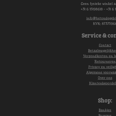
Geen fysieke winkel a
+31 6 15198618 - +31 6 
info@hetoudegebi
KVK:
8737596
Service & con
Contact
Betaalmogelijkh
Verzendkosten en l
Retourneren
Privacy en veilig
Algemene voorwa
Over ons
Klantenbeoordel
Shop:
Bankjes
Bureaus