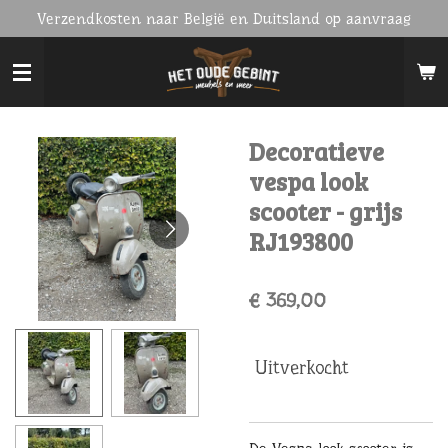
Verzendkosten naar België en Duitsland op aanvraag
Ga
direct
naar
de
hoofdinhoud
Decoratieve
vespa look
scooter - grijs
RJ193800
€ 369,00
Uitverkocht