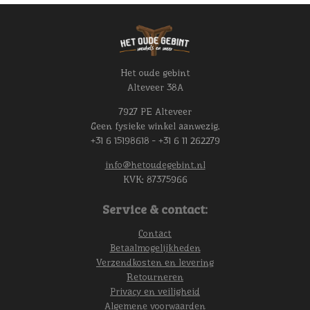
Het oude gebint
Alteveer 38A
7927 PE Alteveer
Geen fysieke winkel aanwezig.
+31 6 15198618 - +31 6 11 262279
info@hetoudegebint.nl
KVK:
87375966
Service & contact:
Contact
Betaalmogelijkheden
Verzendkosten en levering
Retourneren
Privacy en veiligheid
Algemene voorwaarden