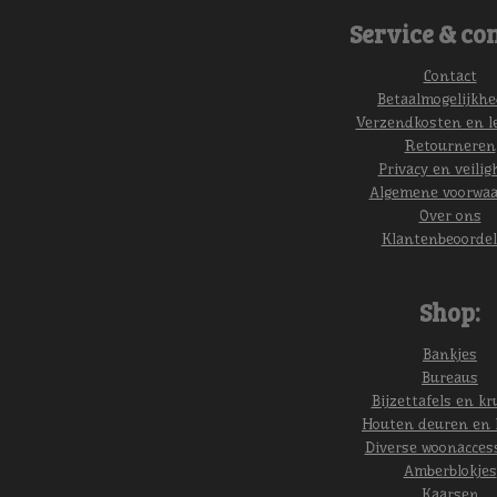
Service & con
Contact
Betaalmogelijkh
Verzendkosten en l
Retourneren
Privacy en veilig
Algemene voorwa
Over ons
Klantenbeoordel
Shop:
Bankjes
Bureaus
Bijzettafels en kr
Houten deuren en 
Diverse woonacces
Amberblokjes
Kaarsen