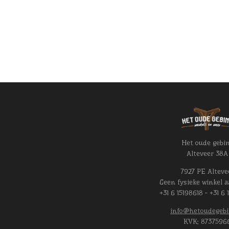
Het oude gebi
Alteveer 38A
7927 PE Alteve
Geen fysieke winkel a
+31 6 15198618 - +31 6 
info@hetoudegebi
KVK:
8737596