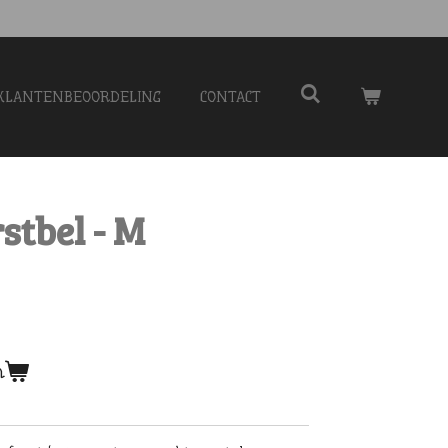
KLANTENBEOORDELING
CONTACT
stbel - M
n