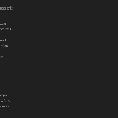
tact:
eden
evering
heid
arden
ing
ukjes
luiken
soires