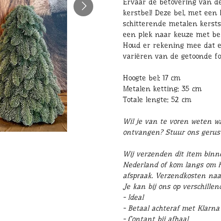
Ervaar de betovering van d
kerstbel! Deze bel, met een 
schitterende metalen kerst
een plek naar keuze met be
Houd er rekening mee dat e
variëren van de getoonde fo
Hoogte bel: 17 cm
Metalen ketting: 35 cm
Totale lengte: 52 cm
Wil je van te voren weten wat
ontvangen? Stuur ons geru
Wij verzenden dit item binn
Nederland of kom langs om he
afspraak. Verzendkosten naa
Je kan bij ons op verschille
- Ideal
- Betaal achteraf met Klarna
- Contant bij afhaal