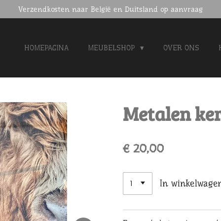
Verzendkosten naar België en Duitsland op aanvraag
HOMEPAGINA
MEUBELSHOP
OVER ONS
Metalen ker
€ 20,00
In winkelwage