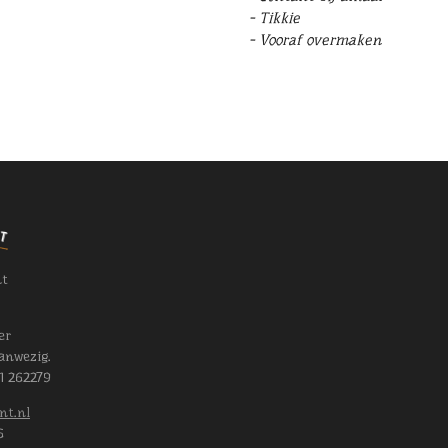
- Tikkie
- Vooraf overmaken
nt
er
anwezig.
11 262279
nt.nl
6