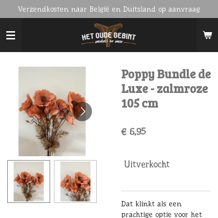
Verzendkosten naar België en Duitsland op aanvraag
Ga
direct
naar
de
hoofdinhoud
Poppy Bundle de
Luxe - zalmroze
105 cm
€ 6,95
Uitverkocht
Dat klinkt als een
prachtige optie voor het