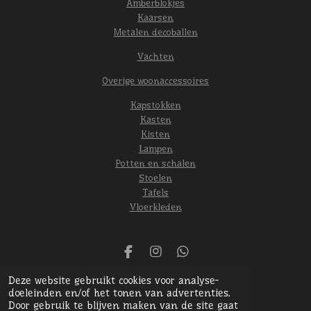
Amberblokjes
Kaarsen
Metalen decoballen
Vachten
Overige woonaccessoires
Kapstokken
Kasten
Kisten
Lampen
Potten en schalen
Stoelen
Tafels
Vloerkleden
F
I
W
a
n
h
© 2024 Het oude gebint
Deze website gebruikt cookies voor analyse-
c
s
a
Powered by
JouwWeb
doeleinden en/of het tonen van advertenties.
e
t
t
Door gebruik te blijven maken van de site gaat
b
a
s