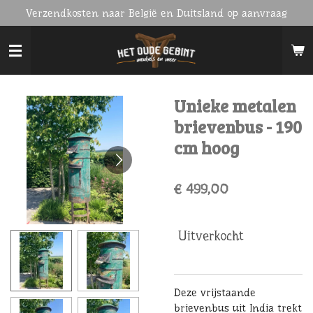
Verzendkosten naar België en Duitsland op aanvraag
Ga
direct
naar
de
hoofdinhoud
Unieke metalen
brievenbus - 190
cm hoog
€ 499,00
Uitverkocht
Deze vrijstaande
brievenbus uit India trekt