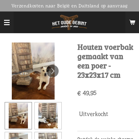
Verzendkosten naar België en Duitsland op aanvraag
Ga
direct
naar
de
hoofdinhoud
Houten voerbak
gemaakt van
een poer -
23x23x17 cm
€ 49,95
Uitverkocht