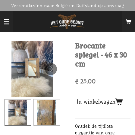
Verzendkosten naar België en Duitsland op aanvraag
Ga
direct
naar
de
hoofdinhoud
Brocante
spiegel - 46 x 30
cm
€ 25,00
In winkelwagen
Ontdek de tijdloze
elegantie van onze