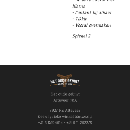
Klarna
- Contant bij afhaal
- Tikkie
- Vooraf overmaken
Spiegel 2
Het oude gebint
Alteveer 38A
7927 PE Alteveer
Geen fysieke winkel aanwezig.
+31 6 15198618 - +31 6 11 262279