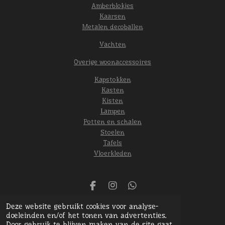
Amberblokjes
Kaarsen
Metalen decoballen
Vachten
Overige woonaccessoires
Kapstokken
Kasten
Kisten
Lampen
Potten en schalen
Stoelen
Tafels
Vloerkleden
F
I
W
a
n
h
© 2024 Het oude gebint
Deze website gebruikt cookies voor analyse-
c
s
a
Powered by
JouwWeb
doeleinden en/of het tonen van advertenties.
e
t
t
Door gebruik te blijven maken van de site gaat