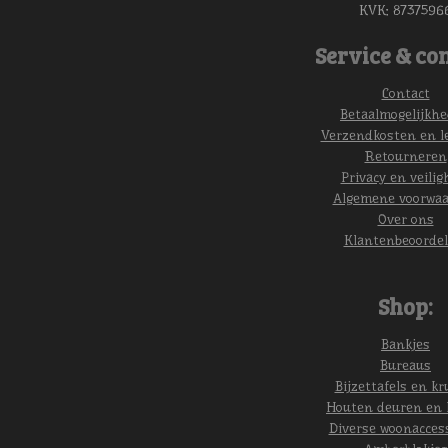
KVK:
8737596
Service & con
Contact
Betaalmogelijkh
Verzendkosten en l
Retourneren
Privacy en veilig
Algemene voorwa
Over ons
Klantenbeoordel
Shop:
Bankjes
Bureaus
Bijzettafels en kr
Houten deuren en 
Diverse woonacces