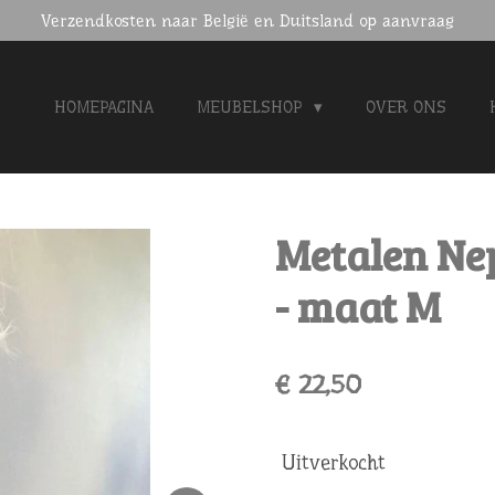
Verzendkosten naar België en Duitsland op aanvraag
HOMEPAGINA
MEUBELSHOP
OVER ONS
Metalen Ne
- maat M
€ 22,50
Uitverkocht