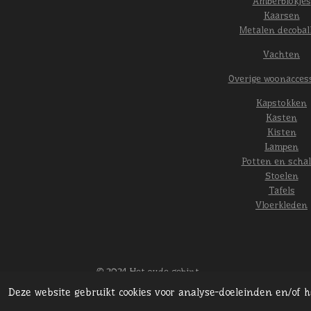
Amberblokjes
Kaarsen
Metalen decobal
Vachten
Overige woonacces
Kapstokken
Kasten
Kisten
Lampen
Potten en scha
Stoelen
Tafels
Vloerkleden
© 2024 Het oude gebint
Deze website gebruikt cookies voor analyse-doeleinden en/of 