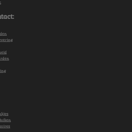
6
tact:
eden
evering
heid
arden
ing
ukjes
luiken
soires