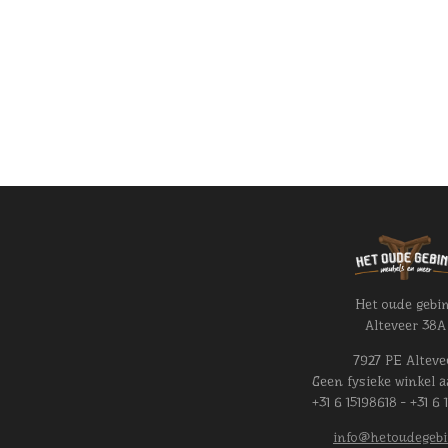
Het oude gebi
Alteveer 38A
7927 PE Alteve
Geen fysieke winkel a
+31 6 15198618 - +31 6 
info@hetoudegebi