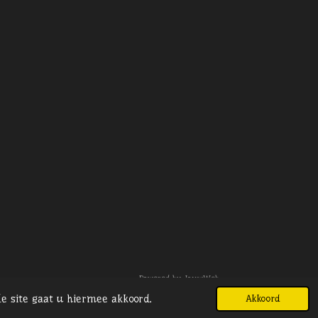
Powered by
JouwWeb
e site gaat u hiermee akkoord.
Akkoord