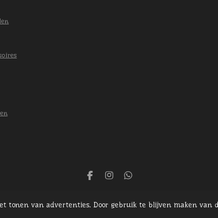
len
soires
len
F
I
W
a
n
h
c
s
a
het tonen van advertenties. Door gebruik te blijven maken van d
e
t
t
b
a
s