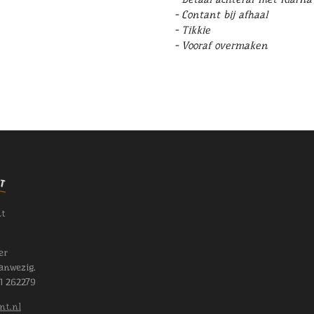
- Contant bij afhaal
- Tikkie
- Vooraf overmaken
nt
er
anwezig.
11 262279
nt.nl