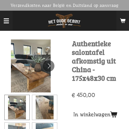
Verzendkosten naar België en Duitsland op aanvraag
Ga
direct
naar
de
hoofdinhoud
Authentieke
salontafel
afkomstig uit
China -
175x48x30 cm
€ 450,00
In winkelwagen