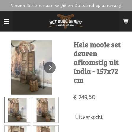
Verzendkosten naar België en Duitsland op aanvraag
Ga
direct
naar
de
hoofdinhoud
Hele mooie set
deuren
afkomstig uit
India - 157x72
cm
€ 249,50
Uitverkocht