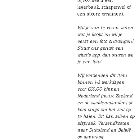
bijvoorbeeld een
legerbank,
schapenvel
of
een stoere
ornament
.
Wil je van te voren weten
wat je koopt en wil je
eerst een foto ontvangen?
Stuur ons gerust een
what's app
, dan sturen we
je een foto!
Wij verzenden dit item
binnen 1-2 werkdagen
voor €69,00 binnen
Nederland (m.u.v. Zeeland
en de waddeneilanden) of
kom langs om het zelf op
te halen. Dit kan alleen op
afspraak. Verzendkosten
naar Duitsland en België
op aanvraag.