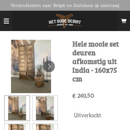
Verzendkosten naar België en Duitsland op aanvraag
Ga
direct
naar
de
hoofdinhoud
Hele mooie set
deuren
afkomstig uit
India - 160x75
cm
€ 249,50
Uitverkocht