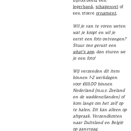
bijvoorbeeld een
legerbank,
schapenvel
of
een stoere
ornament
.
Wil je van te voren weten
wat je koopt en wil je
eerst een foto ontvangen?
Stuur ons gerust een
what's app
, dan sturen we
je een foto!
Wij verzenden dit item
binnen 1-2 werkdagen
voor €69,00 binnen
Nederland (m.u.v. Zeeland
en de waddeneilanden) of
kom langs om het zelf op
te halen. Dit kan alleen op
afspraak. Verzendkosten
naar Duitsland en België
op aanvraag.