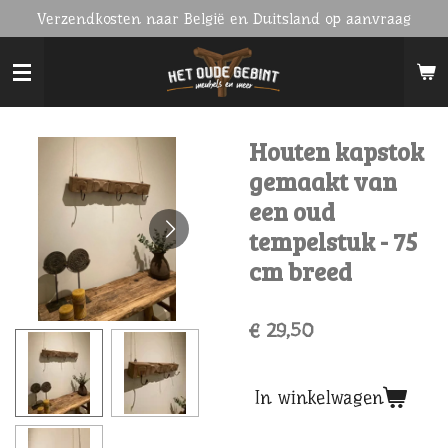
Verzendkosten naar België en Duitsland op aanvraag
Ga
direct
naar
de
hoofdinhoud
Houten kapstok
gemaakt van
een oud
tempelstuk - 75
cm breed
€ 29,50
In winkelwagen