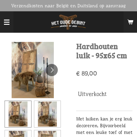
Verzendkosten naar België en Duitsland op aanvraag
Ga
direct
naar
de
hoofdinhoud
Hardhouten
luik - 95x65 cm
€ 89,00
Uitverkocht
Met luiken kan je erg leuk
decoreren. Bijvoorbeeld
met een leuke toef of met