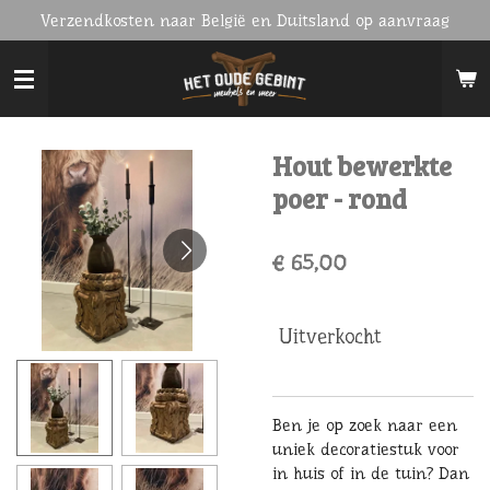
Verzendkosten naar België en Duitsland op aanvraag
Ga
direct
naar
de
hoofdinhoud
Hout bewerkte
poer - rond
€ 65,00
Uitverkocht
Ben je op zoek naar een
uniek decoratiestuk voor
in huis of in de tuin? Dan