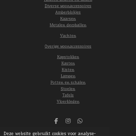
Diverse woonaccessoires
Amberblokjes
Kaarsen
Metalen decoballen
Vachten
Overige woonaccessoires
Kapstokken
Kasten
Kisten
Lampen
Potten en schalen
Stoelen
Tafels
Vloerkleden
F
I
W
a
n
h
© 2024 Het oude gebint
Deze website gebruikt cookies voor analyse-
c
s
a