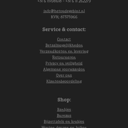
+31 6 15198618 - +31 6 11 262279
info@hetoudegebint.nl
KVK:
87375966
Service & contact:
Contact
Betaalmogelijkheden
Verzendkosten en levering
Retourneren
Privacy en veiligheid
Algemene voorwaarden
Over ons
Klantenbeoordeling
Shop:
Bankjes
Bureaus
Bijzettafels en krukjes
Houten deuren en luiken