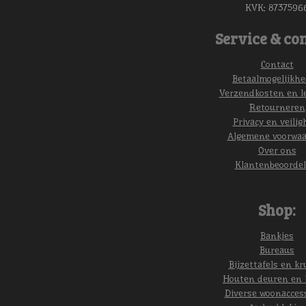
KVK:
8737596
Service & con
Contact
Betaalmogelijkh
Verzendkosten en l
Retourneren
Privacy en veilig
Algemene voorwa
Over ons
Klantenbeoordel
Shop:
Bankjes
Bureaus
Bijzettafels en kr
Houten deuren en 
Diverse woonacces