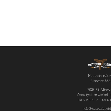
Het oude gebi
Alteveer 38A
7927 PE Alteve
Geen fysieke winkel a
+31 6 15198618 - +31 6 
info@hetoudegebi