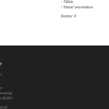
- Tikkie
- Vooraf overmaken
Scooter 9
nt
er
anwezig.
11 262279
nt.nl