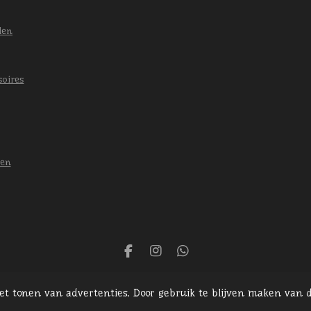
len
soires
len
F
I
W
a
n
h
c
s
a
het tonen van advertenties. Door gebruik te blijven maken van d
e
t
t
b
a
s