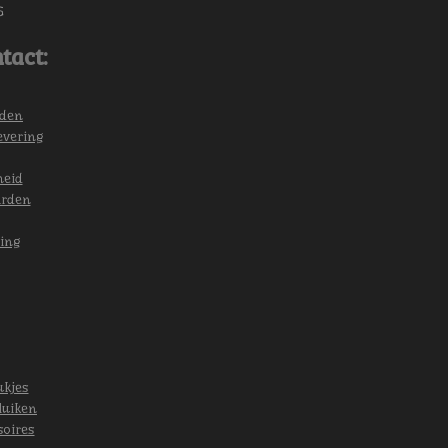
6
tact:
eden
evering
heid
arden
ing
ukjes
luiken
soires