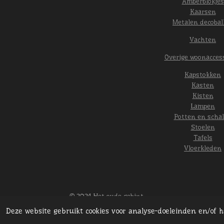
Amberblokjes
Kaarsen
Metalen decobal
Vachten
Overige woonacces
Kapstokken
Kasten
Kisten
Lampen
Potten en scha
Stoelen
Tafels
Vloerkleden
© 2024 Het oude gebint
Deze website gebruikt cookies voor analyse-doeleinden en/of 