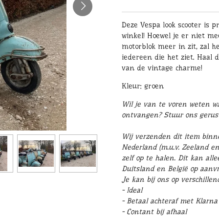
Deze Vespa look scooter is pr
winkel! Hoewel je er niet m
motorblok meer in zit, zal 
iedereen die het ziet. Haal 
van de vintage charme!
Kleur: groen
Wil je van te voren weten wat
ontvangen? Stuur ons geru
Wij verzenden dit item binn
Nederland (m.u.v. Zeeland e
zelf op te halen. Dit kan al
Duitsland en België op aanvr
Je kan bij ons op verschille
- Ideal
- Betaal achteraf met Klarna
- Contant bij afhaal