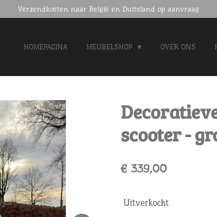
Verzendkosten naar België en Duitsland op aanvraag
HOMEPAGINA
MEUBELSHOP
OVER ONS
Decoratieve
scooter - g
€ 339,00
Uitverkocht