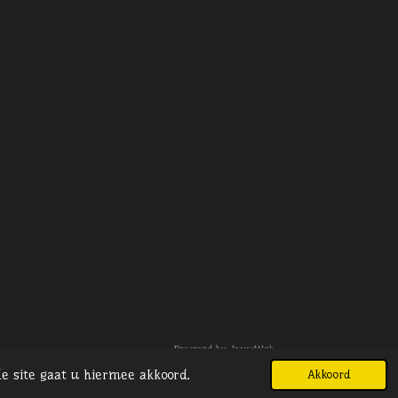
Powered by
JouwWeb
e site gaat u hiermee akkoord.
Akkoord