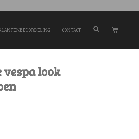
KLANTENBEOORDELING
CONTACT
 vespa look
roen