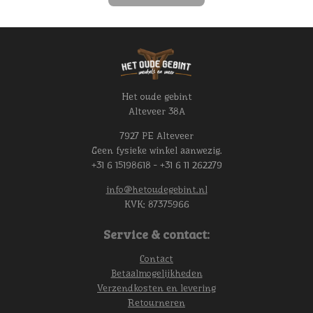
Het oude gebint
Alteveer 38A
7927 PE Alteveer
Geen fysieke winkel aanwezig.
+31 6 15198618 - +31 6 11 262279
info@hetoudegebint.nl
KVK:
87375966
Service & contact:
Contact
Betaalmogelijkheden
Verzendkosten en levering
Retourneren