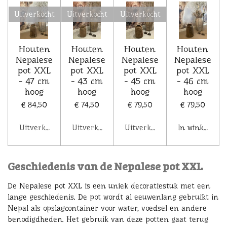
Uitverkocht
Uitverkocht
Uitverkocht
Houten
Houten
Houten
Houten
Nepalese
Nepalese
Nepalese
Nepalese
pot XXL
pot XXL
pot XXL
pot XXL
- 47 cm
- 43 cm
- 45 cm
- 46 cm
hoog
hoog
hoog
hoog
€ 84,50
€ 74,50
€ 79,50
€ 79,50
Uitverkocht
Uitverkocht
Uitverkocht
In winkelwag
Geschiedenis van de Nepalese pot XXL
De Nepalese pot XXL is een uniek decoratiestuk met een
lange geschiedenis. De pot wordt al eeuwenlang gebruikt in
Nepal als opslagcontainer voor water, voedsel en andere
benodigdheden. Het gebruik van deze potten gaat terug