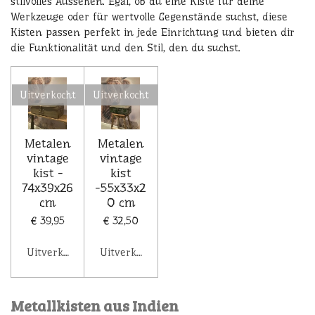
stilvolles Aussehen. Egal, ob du eine Kiste für deine
Werkzeuge oder für wertvolle Gegenstände suchst, diese
Kisten passen perfekt in jede Einrichtung und bieten dir
die Funktionalität und den Stil, den du suchst.
Uitverkocht
Uitverkocht
Metalen
Metalen
vintage
vintage
kist -
kist
74x39x26
-55x33x2
cm
0 cm
€ 39,95
€ 32,50
Uitverkocht
Uitverkocht
Metallkisten aus Indien