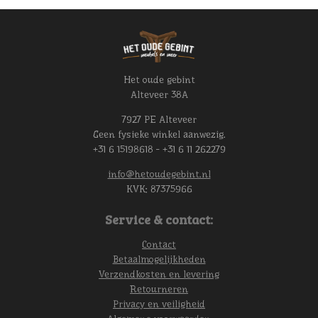
Het oude gebint
Alteveer 38A
7927 PE Alteveer
Geen fysieke winkel aanwezig.
+31 6 15198618 - +31 6 11 262279
info@hetoudegebint.nl
KVK:
87375966
Service & contact:
Contact
Betaalmogelijkheden
Verzendkosten en levering
Retourneren
Privacy en veiligheid