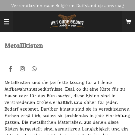
Verzendkosten naar België en Duitsland op aanvraag
Ga
direct
naar
de
hoofdinhoud
Metallkisten
F
I
W
a
n
h
c
s
a
Metallkisten sind die perfekte Lösung für all deine
e
t
t
Aufbewahrungsbedürfnisse. Egal, ob du eine Kiste für zu
b
a
s
Hause oder für das Büro suchst, diese Kisten sind in
o
g
A
verschiedenen Größen erhältlich und daher für jeden
o
r
p
k
a
p
Bedarf geeignet. Darüber hinaus sind sie in verschiedenen
m
Farben erhältlich, sodass sie problemlos in jede Einrichtung
passen. Die metallischen Materialien, aus denen diese
Kisten hergestellt sind, garantieren Langlebigkeit und ein