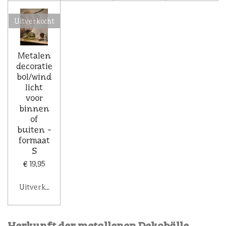
Uitverkocht
Metalen
decoratie
bol/wind
licht
voor
binnen
of
buiten -
formaat
S
€ 19,95
Uitverkocht
Herkunft der metallenen Dekobälle