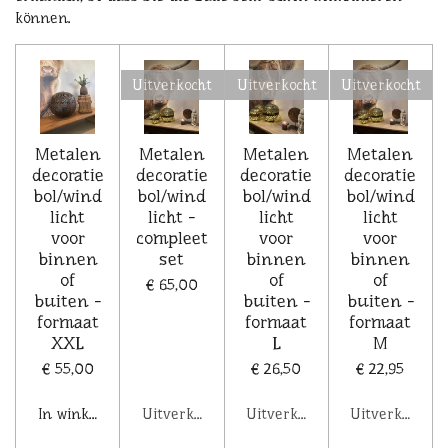
können.
Uitverkocht
Uitverkocht
Uitverkocht
Metalen
Metalen
Metalen
Metalen
decoratie
decoratie
decoratie
decoratie
bol/wind
bol/wind
bol/wind
bol/wind
licht
licht -
licht
licht
voor
compleet
voor
voor
binnen
set
binnen
binnen
of
of
of
€ 65,00
buiten -
buiten -
buiten -
formaat
formaat
formaat
XXL
L
M
€ 55,00
€ 26,50
€ 22,95
In winkelwagen
Uitverkocht
Uitverkocht
Uitverkocht