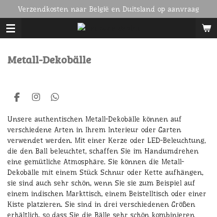
Verzendkosten naar België en Duitsland op aanvraag
Ga
direct
naar
de
hoofdinhoud
Metall-Dekobälle
F
I
W
a
n
h
c
s
a
Unsere authentischen Metall-Dekobälle können auf
e
t
t
verschiedene Arten in Ihrem Interieur oder Garten
b
a
s
verwendet werden. Mit einer Kerze oder LED-Beleuchtung,
o
g
A
die den Ball beleuchtet, schaffen Sie im Handumdrehen
o
r
p
k
a
p
eine gemütliche Atmosphäre. Sie können die Metall-
m
Dekobälle mit einem Stück Schnur oder Kette aufhängen,
sie sind auch sehr schön, wenn Sie sie zum Beispiel auf
einem indischen Markttisch, einem Beistelltisch oder einer
Kiste platzieren. Sie sind in drei verschiedenen Größen
erhältlich, so dass Sie die Bälle sehr schön kombinieren