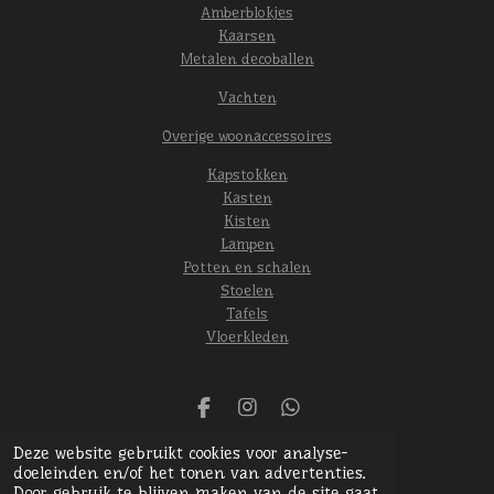
Amberblokjes
Kaarsen
Metalen decoballen
Vachten
Overige woonaccessoires
Kapstokken
Kasten
Kisten
Lampen
Potten en schalen
Stoelen
Tafels
Vloerkleden
F
I
W
a
n
h
© 2024 Het oude gebint
Deze website gebruikt cookies voor analyse-
c
s
a
Powered by
JouwWeb
doeleinden en/of het tonen van advertenties.
e
t
t
Door gebruik te blijven maken van de site gaat