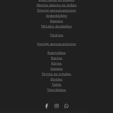
Houten deuren en luiken
Diverse woonaccessoires
Amberblokjes
Kaarsen
Metalen decoballen
Vachten
Overige woonaccessoires
Kapstokken
Kasten
Kisten
Lampen
Potten en schalen
Stoelen
Tafels
Vloerkleden
F
I
W
a
n
h