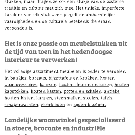
stukken, maar dragen ze ook een stukje van de oosterse
traditie en cultuur met zich mee. Het unieke, imperfecte
karakter van elk stuk weerspiegelt de ambachtelijke
vaardigheden en de culturele betekenis die eraan
verbonden is.
Het is onze passie om meubelstukken uit
de tijd van toen in het hedendaagse
interieur te verwerken!
Het volledige assortiment meubelen is onder te verdelen
in
bankjes
,
bureaus
,
bijzettafels en krukken,
houten
woonaccessoires,
kaarsen,
houten deuren en luike
n,
houten
kapstokken,
houten kasten
,
potten en schalen,
antieke
houten kisten
,
lampen,
steenmallen,
stoelen,
tafels,
schapenvachten,
vloerkleden
en
zijden bloemen
.
Landelijke woonwinkel gespecialiseerd
in stoere, brocante en industriële