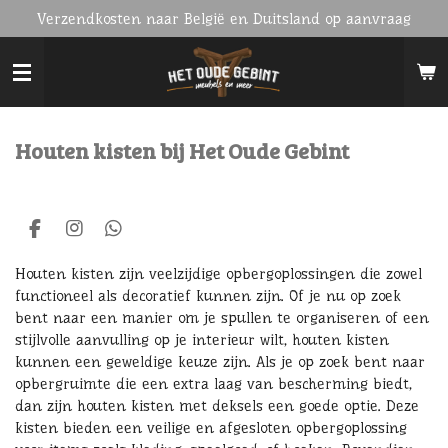
Verzendkosten naar België en Duitsland op aanvraag
Ga
direct
naar
de
hoofdinhoud
Houten kisten bij Het Oude Gebint
F
I
W
a
n
h
c
s
a
Houten kisten zijn veelzijdige opbergoplossingen die zowel
e
t
t
functioneel als decoratief kunnen zijn. Of je nu op zoek
b
a
s
bent naar een manier om je spullen te organiseren of een
o
g
A
stijlvolle aanvulling op je interieur wilt, houten kisten
o
r
p
k
a
p
kunnen een geweldige keuze zijn. Als je op zoek bent naar
m
opbergruimte die een extra laag van bescherming biedt,
dan zijn houten kisten met deksels een goede optie. Deze
kisten bieden een veilige en afgesloten opbergoplossing