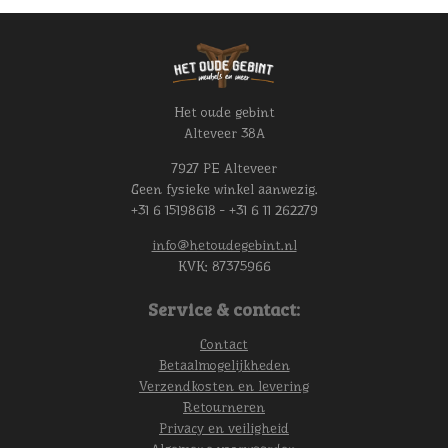
Het oude gebint
Alteveer 38A
7927 PE Alteveer
Geen fysieke winkel aanwezig.
+31 6 15198618 - +31 6 11 262279
info@hetoudegebint.nl
KVK:
87375966
Service & contact:
Contact
Betaalmogelijkheden
Verzendkosten en levering
Retourneren
Privacy en veiligheid