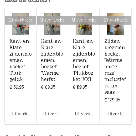
Uitverkocht
Uitverkocht
Uitverkocht
Uitverkocht
Kant-en-
Kant-en-
Kant-en-
Zijden
Klare
Klare
Klare
bloemen
zijdenblo
zijdenblo
zijdenblo
boeket
emen
emen
emen
'Warme
boeket
boeket
boeket
lente
'Pluk
'Warme
'Plukboe
roze' -
geluk'
herfst'
ket XXL'
inclusief
rotan
€ 59,95
€ 69,95
€ 119,95
vaas
€ 129,95
Uitverkocht
Uitverkocht
Uitverkocht
Uitverkocht