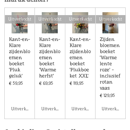
Uitverkocht
Uitverkocht
Uitverkocht
Uitverkocht
Kant-en-
Kant-en-
Kant-en-
Zijden
Klare
Klare
Klare
bloemen
zijdenblo
zijdenblo
zijdenblo
boeket
emen
emen
emen
'Warme
boeket
boeket
boeket
lente
'Pluk
'Warme
'Plukboe
roze' -
geluk'
herfst'
ket XXL'
inclusief
rotan
€ 59,95
€ 69,95
€ 119,95
vaas
€ 129,95
Uitverkocht
Uitverkocht
Uitverkocht
Uitverkocht