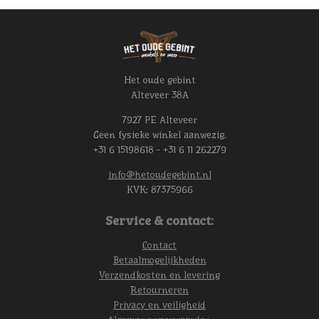
Het oude gebint
Alteveer 38A
7927 PE Alteveer
Geen fysieke winkel aanwezig.
+31 6 15198618 - +31 6 11 262279
info@hetoudegebint.nl
KVK:
87375966
Service & contact:
Contact
Betaalmogelijkheden
Verzendkosten en levering
Retourneren
Privacy en veiligheid