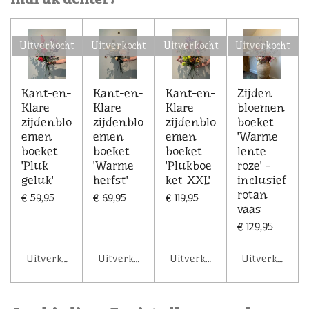
Uitverkocht
Uitverkocht
Uitverkocht
Uitverkocht
Kant-en-
Kant-en-
Kant-en-
Zijden
Klare
Klare
Klare
bloemen
zijdenblo
zijdenblo
zijdenblo
boeket
emen
emen
emen
'Warme
boeket
boeket
boeket
lente
'Pluk
'Warme
'Plukboe
roze' -
geluk'
herfst'
ket XXL'
inclusief
rotan
€ 59,95
€ 69,95
€ 119,95
vaas
€ 129,95
Uitverkocht
Uitverkocht
Uitverkocht
Uitverkocht