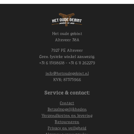
Het oude gebint
Alteveer 38A
7927 PE Alteveer
Geen fysieke winkel aanwezig.
+31 6 15198618 - +31 6 11 262279
info@hetoudegebint.nl
KVK:
87375966
Service & contact:
Contact
Betaalmogelijkheden
Verzendkosten en levering
Retourneren
Privacy en veiligheid