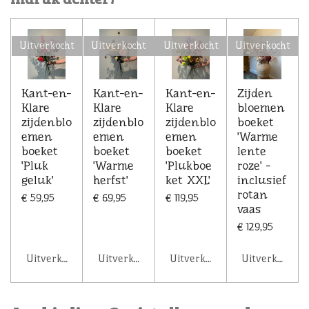
Uitverkocht
Uitverkocht
Uitverkocht
Uitverkocht
Kant-en-
Kant-en-
Kant-en-
Zijden
Klare
Klare
Klare
bloemen
zijdenblo
zijdenblo
zijdenblo
boeket
emen
emen
emen
'Warme
boeket
boeket
boeket
lente
'Pluk
'Warme
'Plukboe
roze' -
geluk'
herfst'
ket XXL'
inclusief
rotan
€ 59,95
€ 69,95
€ 119,95
vaas
€ 129,95
Uitverkocht
Uitverkocht
Uitverkocht
Uitverkocht