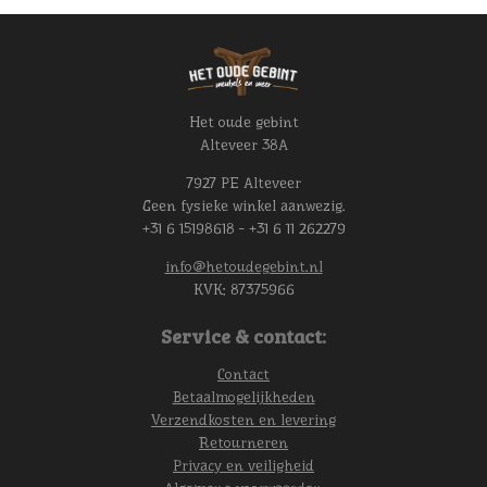
Het oude gebint
Alteveer 38A
7927 PE Alteveer
Geen fysieke winkel aanwezig.
+31 6 15198618 - +31 6 11 262279
info@hetoudegebint.nl
KVK:
87375966
Service & contact:
Contact
Betaalmogelijkheden
Verzendkosten en levering
Retourneren
Privacy en veiligheid